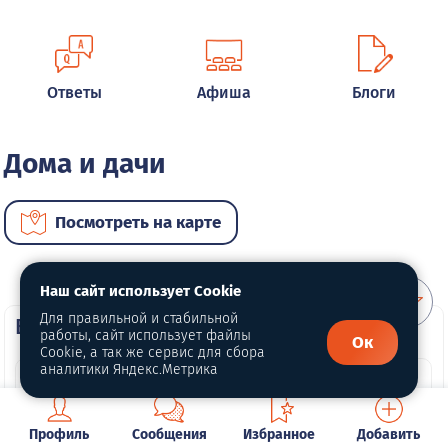
Ответы
Афиша
Блоги
Дома и дачи
Посмотреть на карте
Наш сайт использует Cookie
Для правильной и стабильной
ВИП недвижимость
работы, сайт использует файлы
Ок
Cookie, а так же сервис для сбора
аналитики Яндекс.Метрика
Профиль
Сообщения
Избранное
Добавить