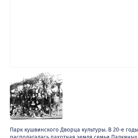
Парк кушвинского Дворца культуры. В 20-е годы
располагалась пахотная земля семьи Палкиных.