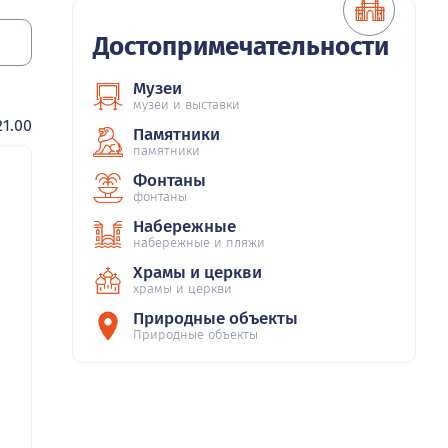
Достопримечательности
Музеи
музеи и выставки
1.00
Памятники
памятники
Фонтаны
фонтаны
Набережные
набережные и пляжи
Храмы и церкви
храмы и церкви
Природные объекты
Природные объекты