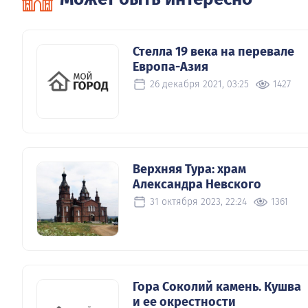
Стелла 19 века на перевале
Европа-Азия
26 декабря 2021, 03:25
1427
Верхняя Тура: храм
Александра Невского
31 октября 2023, 22:24
1361
Гора Соколий камень. Кушва
и ее окрестности