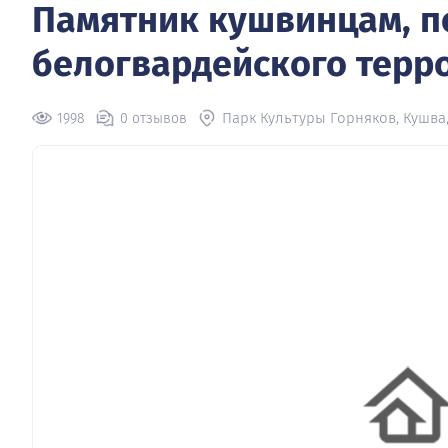
Памятник кушвинцам, п
белогвардейского терр
Парк Культуры Горняков, Кушва
1998
0 отзывов