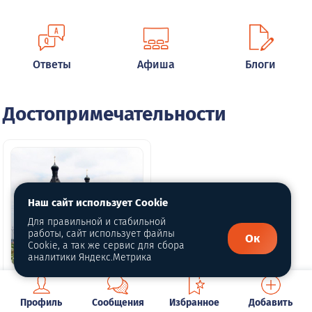
Ответы
Афиша
Блоги
Достопримечательности
Наш сайт использует Cookie
Для правильной и стабильной
работы, сайт использует файлы
Ок
Cookie, а так же сервис для сбора
аналитики Яндекс.Метрика
Верхняя Тура: храм
Александра
Профиль
Сообщения
Избранное
Добавить