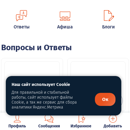
Ответы
Афиша
Блоги
Вопросы и Ответы
Наш сайт использует Cookie
Для правильной и стабильной
работы, сайт использует файлы
Ок
Cookie, а так же сервис для сбора
аналитики Яндекс.Метрика
Кого пригласить в
Вопрос в прямой
студию
эфир
Профиль
Сообщения
Избранное
Добавить