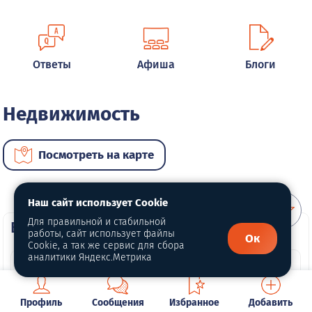
Ответы
Афиша
Блоги
Недвижимость
Посмотреть на карте
Наш сайт использует Cookie
Для правильной и стабильной
ВИП недвижимость
работы, сайт использует файлы
Ок
Cookie, а так же сервис для сбора
аналитики Яндекс.Метрика
Профиль
Сообщения
Избранное
Добавить