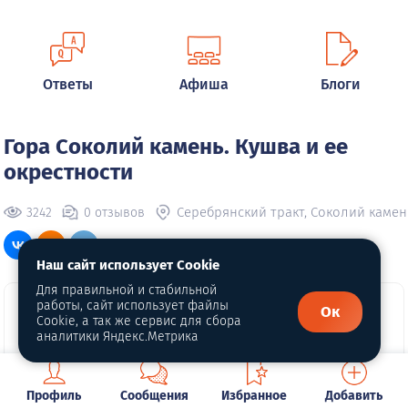
Ответы
Афиша
Блоги
Гора Соколий камень. Кушва и ее
окрестности
Серебрянский тракт, Соколий камень,
3242
0 отзывов
Наш сайт использует Cookie
Для правильной и стабильной
работы, сайт использует файлы
Ок
Cookie, а так же сервис для сбора
аналитики Яндекс.Метрика
Профиль
Сообщения
Избранное
Добавить