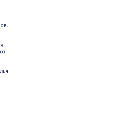
ов.
ия
 от
олья