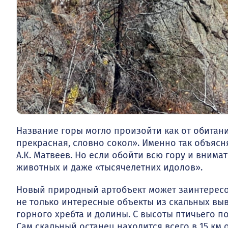
Название горы могло произойти как от обитани
прекрасная, словно сокол». Именно так объяс
А.К. Матвеев. Но если обойти всю гору и внима
животных и даже «тысячелетних идолов».
Новый природный артобъект может заинтересов
не только интересные объекты из скальных вы
горного хребта и долины. С высоты птичьего по
Сам скальный останец находится всего в 15 км 