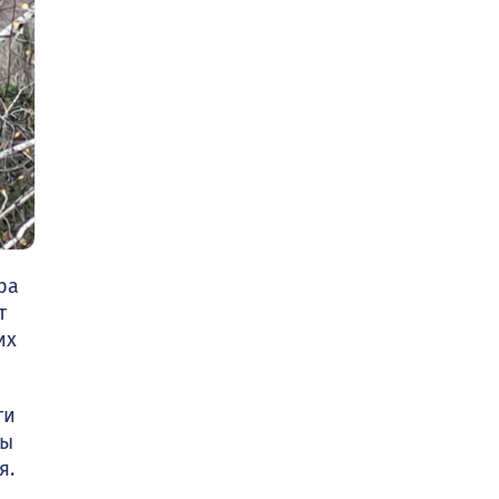
ра
т
их
ти
ды
я.