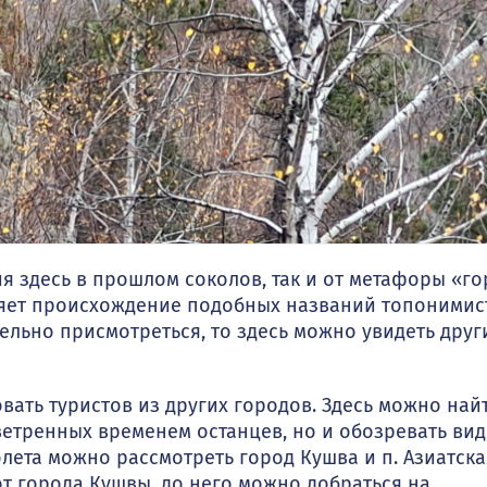
я здесь в прошлом соколов, так и от метафоры «го
няет происхождение подобных названий топонимис
тельно присмотреться, то здесь можно увидеть друг
ать туристов из других городов. Здесь можно най
ветренных временем останцев, но и обозревать ви
лета можно рассмотреть город Кушва и п. Азиатска
от города Кушвы, до него можно добраться на