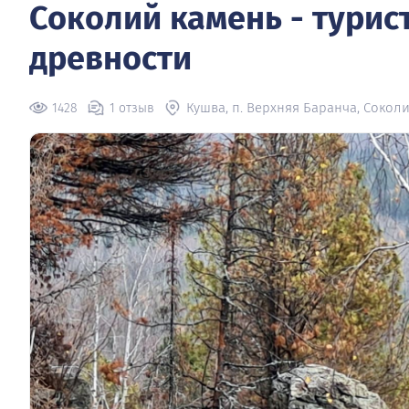
Соколий камень - турис
древности
Кушва, п. Верхняя Баранча, Сокол
1428
1 отзыв