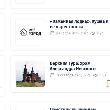
«Каменная лодка». Кушва и
ее окрестности
9 января 2022, 21:02
2197
Верхняя Тура: храм
Александра Невского
31 октября 2023, 22:24
1363
Памятник кушвинцам,