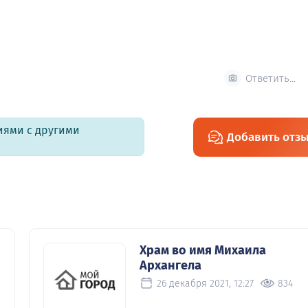
Ответить...
иями с другими
Добавить отз
Храм во имя Михаила
Архангела
26 декабря 2021, 12:27
834