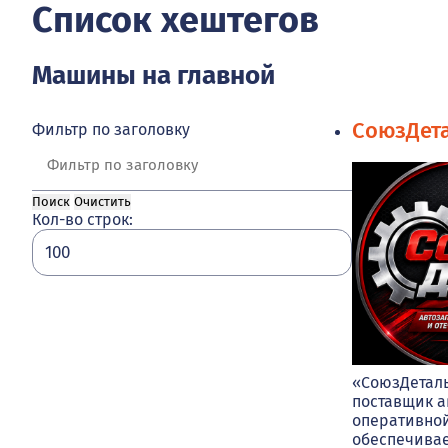
Список хештегов
Машины на главной
СоюзДет
Фильтр по заголовку
Поиск
Очистить
Кол-во строк:
«СоюзДетал
поставщик а
оперативной
обеспечива