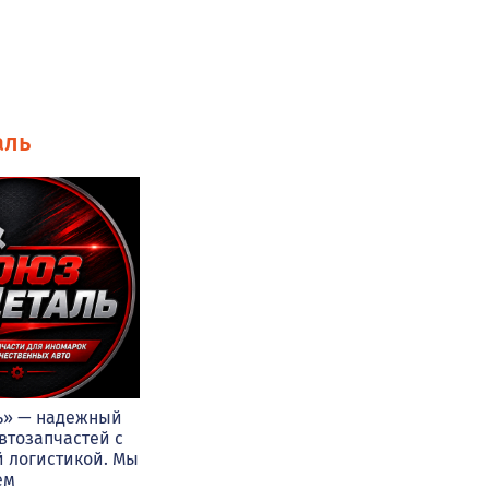
аль
ь» — надежный
втозапчастей с
 логистикой. Мы
ем