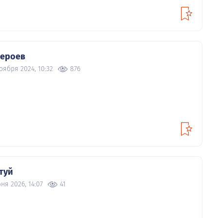
героев
оября 2024, 10:32
876
туй
ня 2026, 14:07
41