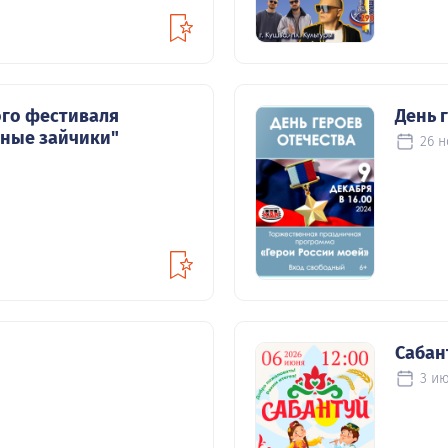
ого фестиваля
День 
чные зайчики"
26 н
Сабан
3 ию