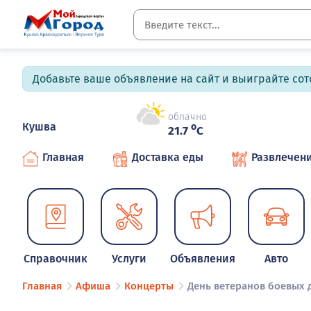
Добавьте ваше объявление на сайт и выиграйте сото
облачно
Кушва
o
21.7
C
Главная
Доставка еды
Развлечен
Справочник
Услуги
Объявления
Авто
Главная
Афиша
Концерты
День ветеранов боевых 