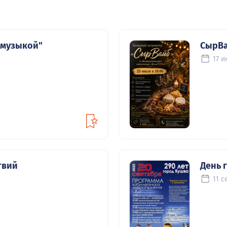
 музыкой"
СырВ
17 и
твий
День 
11 с