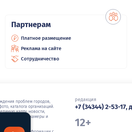
Партнерам
Платное размещение
Реклама на сайте
Сотрудничество
редакция
уждения проблем городов,
+7 (34344) 2-53-17, 
ото, каталога организаций.
единую карту, новости,
ша, погода, вебкамеры и
12+
иражирование информации с