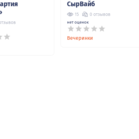
партия
СырВайб
»
15
0 отзывов
отзывов
нет оценок
Вечеринки