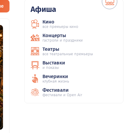
ие
Афиша
Кино
все премьеры кино
Концерты
гастроли и праздники
Театры
все театральные премьеры
Выставки
и показы
Вечеринки
клубная жизнь
Фестивали
фестивали и Open Air