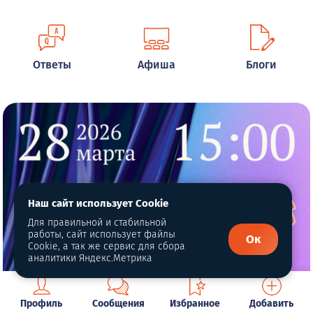
Ответы
Афиша
Блоги
Наш сайт использует Cookie
Для правильной и стабильной
работы, сайт использует файлы
Ок
Cookie, а так же сервис для сбора
аналитики Яндекс.Метрика
Профиль
Сообщения
Избранное
Добавить