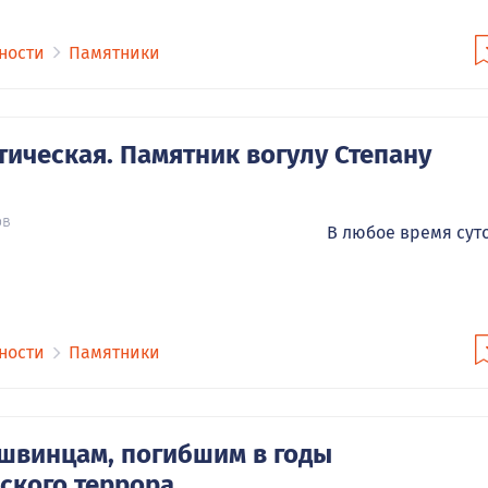
ности
Памятники
тическая. Памятник вогулу Степану
ов
В любое время сут
ности
Памятники
швинцам, погибшим в годы
ского террора