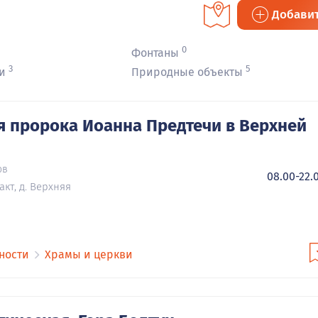
и
Добави
0
Фонтаны
3
5
и
Природные объекты
я пророка Иоанна Предтечи в Верхней
ов
08.00-22.
кт, д. Верхняя
ности
Храмы и церкви