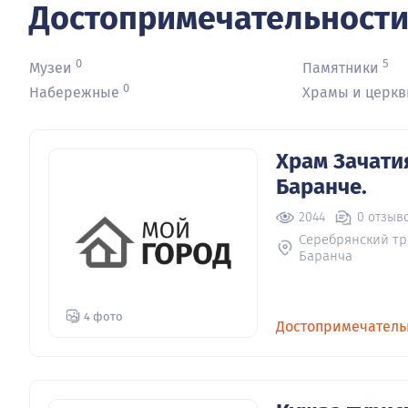
Достопримечательност
0
5
Музеи
Памятники
0
Набережные
Храмы и церкв
Храм Зачати
Баранче.
2044
0 отзыв
Серебрянский тра
Баранча
4 фото
Достопримечатель