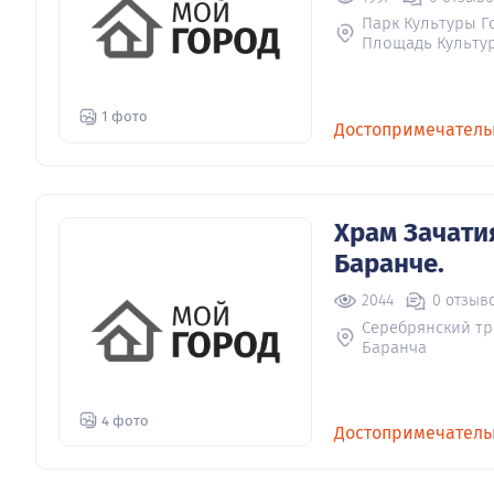
Парк Культуры Г
Площадь Культур
1 фото
Достопримечатель
Храм Зачати
Баранче.
2044
0 отзыв
Серебрянский тра
Баранча
4 фото
Достопримечатель