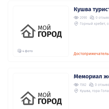
Кушва турис
2090
0 отзыв
Горный хребет, 
4 фото
Достопримечатель
Мемориал ж
1562
0 отзыв
Кушва, гора Гола