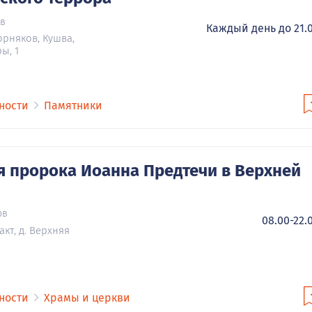
ов
Каждый день до 21.
орняков, Кушва,
ы, 1
ности
Памятники
я пророка Иоанна Предтечи в Верхней
ов
08.00-22.
кт, д. Верхняя
ности
Храмы и церкви