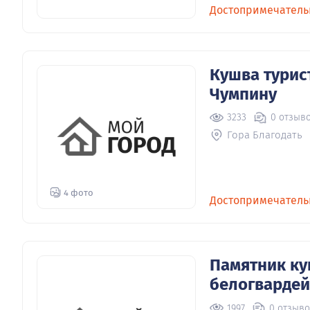
Достопримечатель
Кушва турис
Чумпину
3233
0 отзыв
Гора Благодать
4 фото
Достопримечатель
Памятник ку
белогвардей
1997
0 отзыв