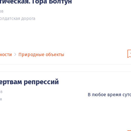
тическая. Гора Болтун
ов
солдатская дорога
ности
Природные объекты
ертвам репрессий
ов
В любое время сут
я