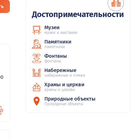
ть
Достопримечательности
Музеи
музеи и выставки
Памятники
памятники
Фонтаны
фонтаны
Набережные
набережные и пляжи
00
Храмы и церкви
храмы и церкви
Природные объекты
Природные объекты