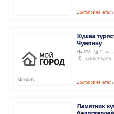
Достопримечатель
Кушва турис
Чумпину
3233
0 отзыв
Гора Благодать
4 фото
Достопримечатель
Памятник ку
белогвардей