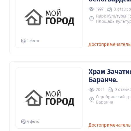
1997
0 отзыв
Парк Культуры Г
Площадь Культур
1 фото
Достопримечатель
Храм Зачати
Баранче.
2044
0 отзыв
Серебрянский тра
Баранча
4 фото
Достопримечатель