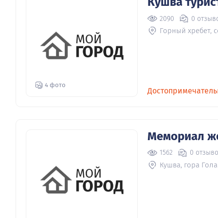
Кушва турис
2090
0 отзыв
Горный хребет, 
4 фото
Достопримечатель
Мемориал ж
1562
0 отзыв
Кушва, гора Гола