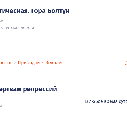
тическая. Гора Болтун
ов
солдатская дорога
ности
Природные объекты
ертвам репрессий
ов
В любое время сут
я