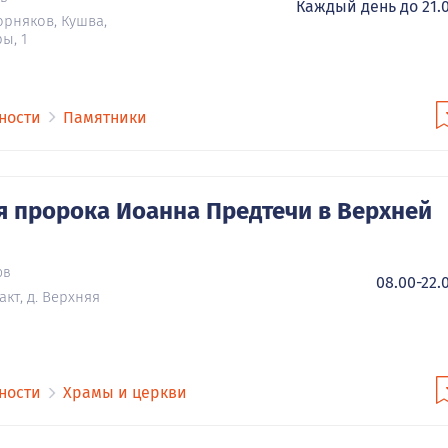
Каждый день до 21.
орняков, Кушва,
ы, 1
ности
Памятники
я пророка Иоанна Предтечи в Верхней
ов
08.00-22.
кт, д. Верхняя
ности
Храмы и церкви