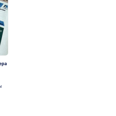
ера
ы