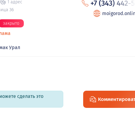
+7 (343) 442-
1 адрес
ица 36
moigorod.onli
закрыто
лама
мак Урал
можете сделать это
Комментирова