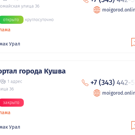
рвомайская улица 36
moigorod.onli
открыто
круглосуточно
лама
мак Урал
ортал города Кушва
+7 (343) 442-
1 адрес
ица 36
moigorod.onli
закрыто
лама
мак Урал