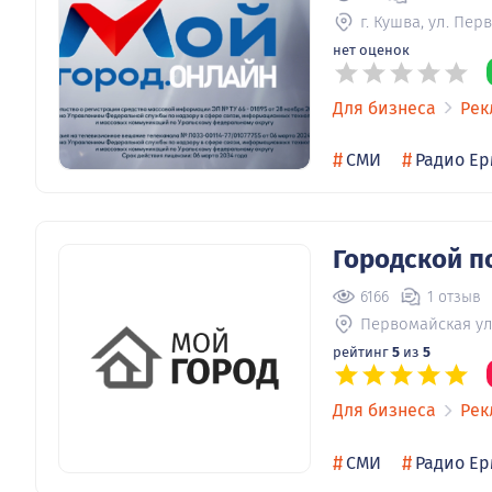
г. Кушва, ул. Пе
нет оценок
Для бизнеса
Рек
#
#
СМИ
Радио Ер
Городской п
6166
1 отзыв
Первомайская ул
рейтинг
5
из
5
Для бизнеса
Рек
#
#
СМИ
Радио Ер