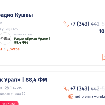
радио Кушвы
+7 (343) 442-
ов
 улица 12А
10
исполнитель
Радио «Ермак Урал» |
88,4 ФМ
вы
Другое
к Урал» | 88,4 ФМ
+7 (343) 442-
ов
1 адрес
айская улица 36
radio.ermak-ural.
закрыто