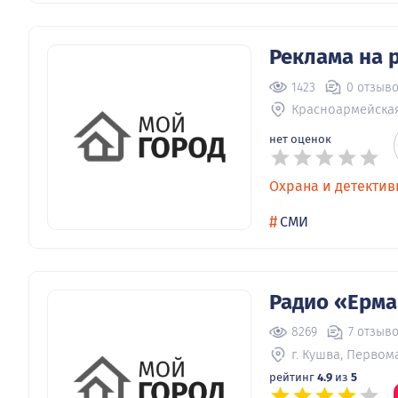
Реклама на 
1423
0 отзыв
Красноармейская
нет оценок
Охрана и детекти
#
СМИ
Радио «Ерма
8269
7 отзыв
г. Кушва, Первом
рейтинг
4.9
из
5