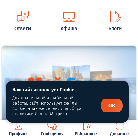
Ответы
Афиша
Блоги
Наш сайт использует Cookie
Для правильной и стабильной
работы, сайт использует файлы
Ок
Cookie, а так же сервис для сбора
аналитики Яндекс.Метрика
Мы обновили сайт
Профиль
Сообщения
Избранное
Добавить