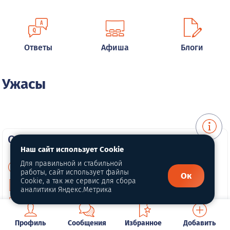
Ответы
Афиша
Блоги
Ужасы
О портале
Наш сайт использует Cookie
Для правильной и стабильной
О нас
работы, сайт использует файлы
Ок
Cookie, а так же сервис для сбора
Политика конфиденциальности
аналитики Яндекс.Метрика
Публичная оферта
Профиль
Сообщения
Избранное
Добавить