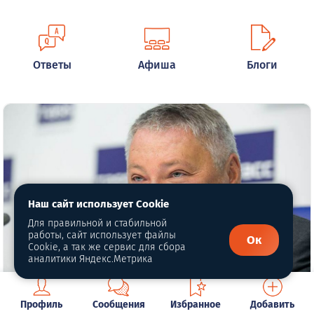
Ответы
Афиша
Блоги
Наш сайт использует Cookie
Для правильной и стабильной
работы, сайт использует файлы
Ок
Cookie, а так же сервис для сбора
аналитики Яндекс.Метрика
Миллиардер с Урала планирует
Профиль
Сообщения
Избранное
Добавить