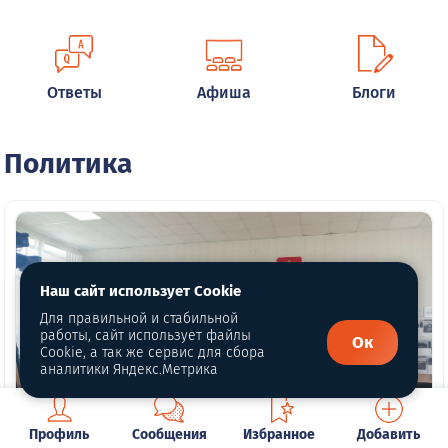
Ответы
Афиша
Блоги
Политика
Наш сайт использует Cookie
Для правильной и стабильной
работы, сайт использует файлы
Ок
Cookie, а так же сервис для сбора
аналитики Яндекс.Метрика
6 фото
Профиль
Сообщения
Избранное
Добавить