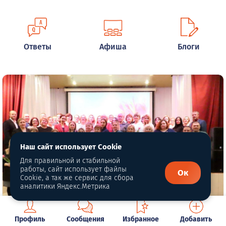
Ответы
Афиша
Блоги
Наш сайт использует Cookie
Для правильной и стабильной
работы, сайт использует файлы
Ок
Cookie, а так же сервис для сбора
аналитики Яндекс.Метрика
Глава Новой Ляли поздравил женщин
Профиль
Сообщения
Избранное
Добавить