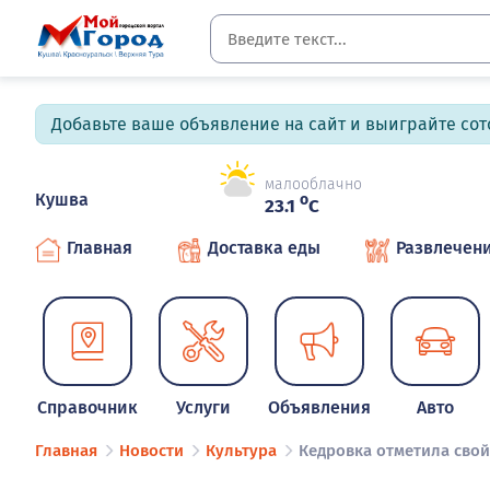
Добавьте ваше объявление на сайт и выиграйте сото
малооблачно
Кушва
o
23.1
C
Главная
Доставка еды
Развлечен
Справочник
Услуги
Объявления
Авто
Главная
Новости
Культура
Кедровка отметила сво