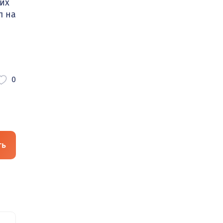
их
л на
0
ть