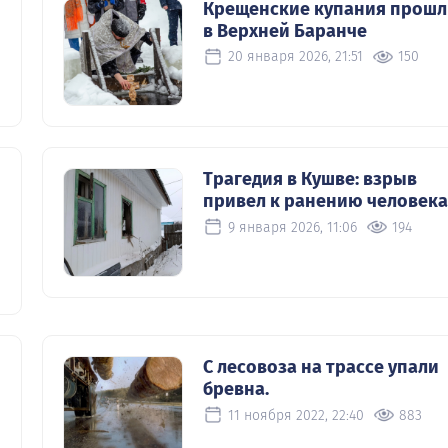
Крещенские купания прошл
в Верхней Баранче
20 января 2026, 21:51
150
Трагедия в Кушве: взрыв
привел к ранению человека
9 января 2026, 11:06
194
С лесовоза на трассе упали
бревна.
11 ноября 2022, 22:40
883