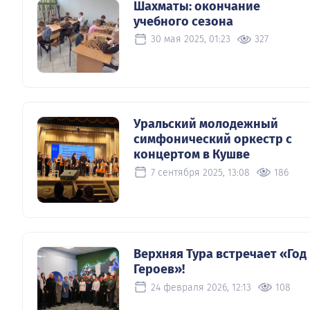
Шахматы: окончание
учебного сезона
30 мая 2025, 01:23
327
Уральский молодежный
симфонический оркестр с
концертом в Кушве
7 сентября 2025, 13:08
186
Верхняя Тура встречает «Год
Героев»!
24 февраля 2026, 12:13
108