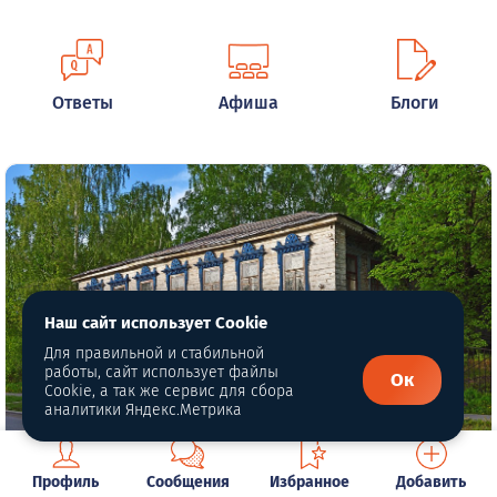
Ответы
Афиша
Блоги
Наш сайт использует Cookie
Для правильной и стабильной
работы, сайт использует файлы
Ок
Cookie, а так же сервис для сбора
аналитики Яндекс.Метрика
В Кушве оправдали директора фирмы,
Профиль
Сообщения
Избранное
Добавить