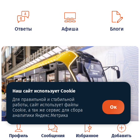
Ответы
Афиша
Блоги
Наш сайт использует Cookie
Для правильной и стабильной
работы, сайт использует файлы
Ок
Cookie, а так же сервис для сбора
аналитики Яндекс.Метрика
Автор фото: све.рф
Профиль
Сообщения
Избранное
Добавить