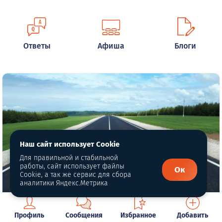
Ответы
Афиша
Блоги
Наш сайт использует Cookie
Для правильной и стабильной
работы, сайт использует файлы
Ок
Cookie, а так же сервис для сбора
аналитики Яндекс.Метрика
Частые аварии в Свердловской
Профиль
Сообщения
Избранное
Добавить