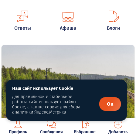
Ответы
Афиша
Блоги
Наш сайт использует Cookie
Для правильной и стабильной
работы, сайт использует файлы
Ок
Cookie, а так же сервис для сбора
аналитики Яндекс.Метрика
«Финист» Екатеринбург – Нижняя
Профиль
Сообщения
Избранное
Добавить