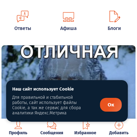
Ответы
Афиша
Блоги
Наш сайт использует Cookie
Для правильной и стабильной
работы, сайт использует файлы
Ок
Cookie, а так же сервис для сбора
аналитики Яндекс.Метрика
Глобальное потепление??! Нет,не
Профиль
Сообщения
Избранное
Добавить