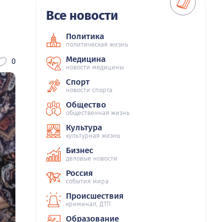
Все новости
Политика
политическая жизнь
Медицина
0
новости медицины
Спорт
новости спорта
Общество
общественная жизнь
Культура
культурная жизнь
Бизнес
деловые новости
Россия
события мира
Происшествия
криминал, ДТП
Образование