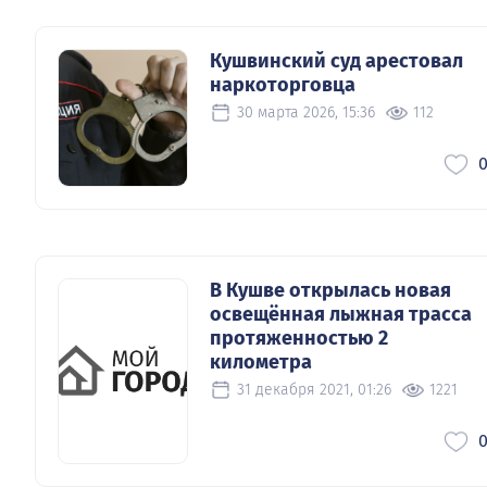
Кушвинский суд арестовал
наркоторговца
30 марта 2026, 15:36
112
В Кушве открылась новая
освещённая лыжная трасса
протяженностью 2
километра
31 декабря 2021, 01:26
1221