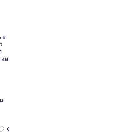
 в
о
т
 им
ем
0