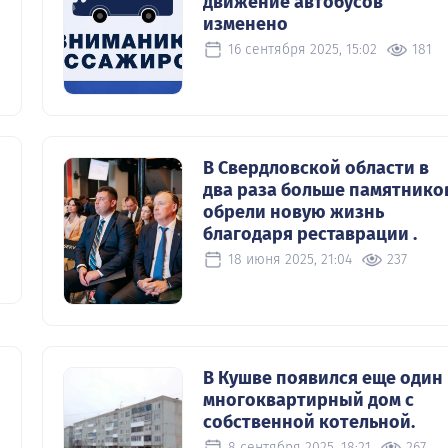
движение автобусов
изменено
16 сентября 2025, 15:02
181
В Свердловской области в
два раза больше памятнико
обрели новую жизнь
благодаря реставрации .
18 июня 2025, 21:04
237
В Кушве появился еще один
многоквартирный дом с
собственной котельной.
8 сентября 2025, 18:21
267