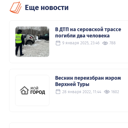
Еще новости
В ДТП на серовской трассе
погибли два человека
9 января 2025, 23:46
788
Веснин переизбран мэром
Верхней Туры
28 января 2022, 11:44
1602