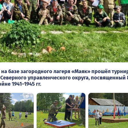
 на базе загородного лагеря «Маяк» прошёл турни
Северного управленческого округа, посвященный 
не 1941–1945 гг.