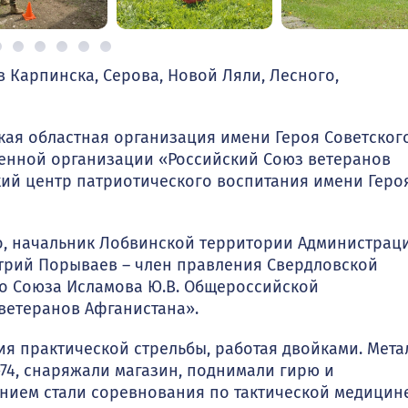
 Карпинска, Серова, Новой Ляли, Лесного,
ая областная организация имени Героя Советског
енной организации «Российский Союз ветеранов
ий центр патриотического воспитания имени Геро
о, начальник Лобвинской территории Администрац
трий Порываев – член правления Свердловской
го Союза Исламова Ю.В. Общероссийской
ветеранов Афганистана».
я практической стрельбы, работая двойками. Мета
74, снаряжали магазин, поднимали гирю и
нием стали соревнования по тактической медицине