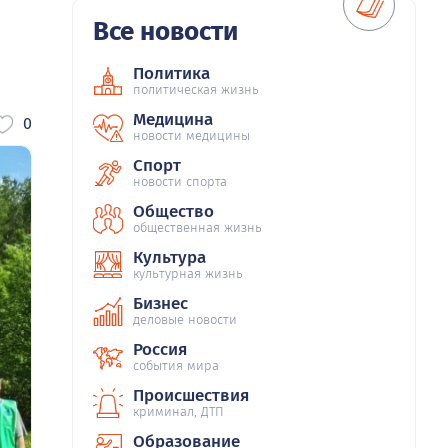
Все новости
Политика
политическая жизнь
Медицина
0
новости медицины
Спорт
новости спорта
Общество
общественная жизнь
Культура
культурная жизнь
Бизнес
деловые новости
Россия
события мира
Происшествия
криминал, ДТП
Образование