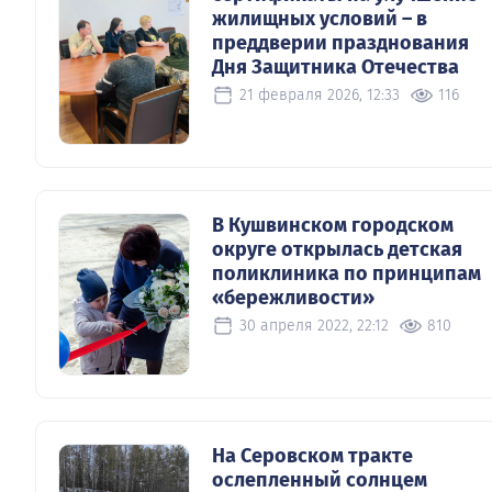
жилищных условий – в
преддверии празднования
Дня Защитника Отечества
21 февраля 2026, 12:33
116
В Кушвинском городском
округе открылась детская
поликлиника по принципам
«бережливости»
30 апреля 2022, 22:12
810
На Серовском тракте
ослепленный солнцем