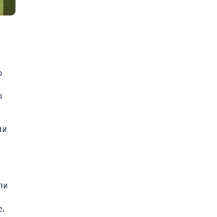
о
я
ии
ли
.