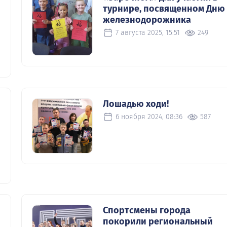
турнире, посвященном Дню
железнодорожника
7 августа 2025, 15:51
249
Лошадью ходи!
6 ноября 2024, 08:36
587
Спортсмены города
покорили региональный