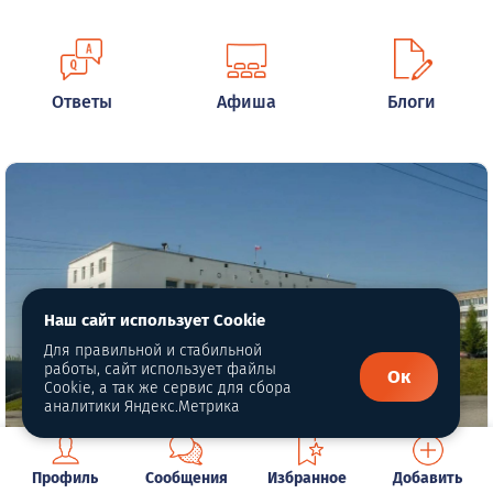
Ответы
Афиша
Блоги
Наш сайт использует Cookie
Для правильной и стабильной
работы, сайт использует файлы
Ок
Cookie, а так же сервис для сбора
аналитики Яндекс.Метрика
Автор фото: VK-группа администрации Кушвинского МО
Профиль
Сообщения
Избранное
Добавить