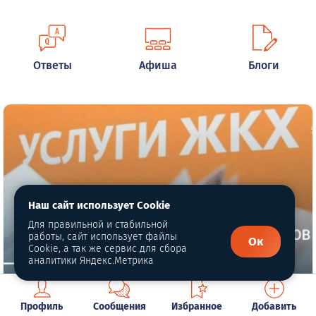
Ответы
Афиша
Блоги
Наш сайт использует Cookie
Для правильной и стабильной
работы, сайт использует файлы
Ок
Cookie, а так же сервис для сбора
аналитики Яндекс.Метрика
С 1 марта вступили в силу изменения в
Профиль
Сообщения
Избранное
Добавить