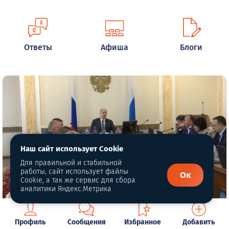
Ответы
Афиша
Блоги
Наш сайт использует Cookie
Для правильной и стабильной
работы, сайт использует файлы
Ок
Cookie, а так же сервис для сбора
аналитики Яндекс.Метрика
С 19 июня в Свердловской области
Профиль
Сообщения
Избранное
Добавить