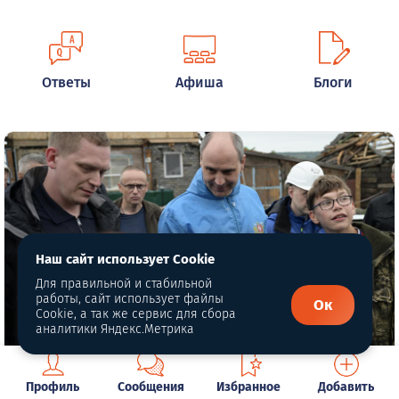
Ответы
Афиша
Блоги
Наш сайт использует Cookie
Для правильной и стабильной
работы, сайт использует файлы
Ок
Cookie, а так же сервис для сбора
аналитики Яндекс.Метрика
Автор фото: www.justmedia.ru
Профиль
Сообщения
Избранное
Добавить