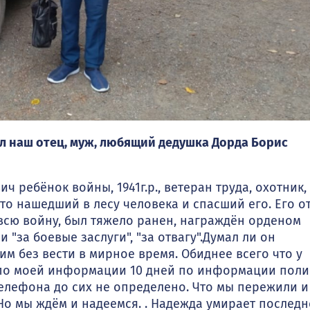
ал наш отец, муж, любящий дедушка Дорда Борис
ч ребёнок войны, 1941г.р., ветеран труда, охотник,
то нашедший в лесу человека и спасший его. Его о
сю войну, был тяжело ранен, награждён орденом
"за боевые заслуги", "за отвагу".Думал ли он
м без вести в мирное время. Обиднее всего что у
и по моей информации 10 дней по информации пол
телефона до сих не определено. Что мы пережили и
о мы ждём и надеемся. . Надежда умирает последн