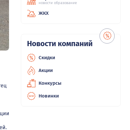
новости образование
ЖКХ
Новости компаний
Скидки
Акции
Конкурсы
тец
Новинки
иции
ей.