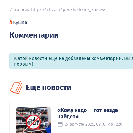
Источник: https://vk.com/podslushano_kushva
#
Кушва
Комментарии
К этой новости еще не добавлены комментарии. Вы 
первым!
Еще новости
«Кому надо — тот везде
найдет»
27 августа 2025, 09:18
220