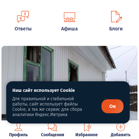
Ответы
Афиша
Блоги
Наш сайт использует Cookie
Для правильной и стабильной
работы, сайт использует файлы
Ок
Cookie, а так же сервис для сбора
аналитики Яндекс.Метрика
Трагедия в Кушве: взрыв привел к
Профиль
Сообщения
Избранное
Добавить