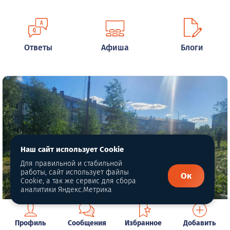
Ответы
Афиша
Блоги
Наш сайт использует Cookie
Для правильной и стабильной
работы, сайт использует файлы
Ок
Cookie, а так же сервис для сбора
аналитики Яндекс.Метрика
Автор фото: www.justmedia.ru
Профиль
Сообщения
Избранное
Добавить