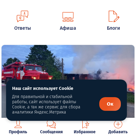
Ответы
Афиша
Блоги
Наш сайт использует Cookie
Для правильной и стабильной
работы, сайт использует файлы
Ок
Cookie, а так же сервис для сбора
аналитики Яндекс.Метрика
В Верхней Баранче ночью горел
Профиль
Сообщения
Избранное
Добавить