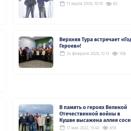
11 марта 2026, 10:10
82
Верхняя Тура встречает «Го
Героев»!
24 февраля 2026, 12:13
108
В память о героях Великой
Отечественной войны в
Кушве высажена аллея сосе
17 мая 2022, 15:40
859