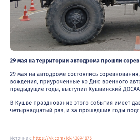
29 мая на территории автодрома прошли соре
29 мая на автодроме состоялись соревновани
вождения, приуроченные ко Дню военного авто
предыдущие годы, выступил Кушвинский ДОСАА
В Кушве празднование этого события имеет да
четырнадцатый раз, и за прошедшие годы подг
Источник:
https://vk.com/id443894875