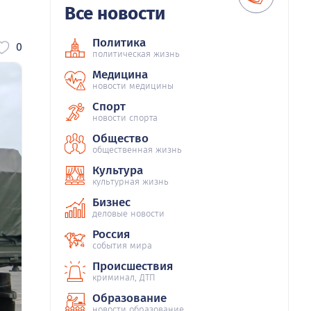
Все новости
Политика
0
политическая жизнь
Медицина
новости медицины
Спорт
новости спорта
Общество
общественная жизнь
Культура
культурная жизнь
Бизнес
деловые новости
Россия
события мира
Происшествия
криминал, ДТП
Образование
новости образование