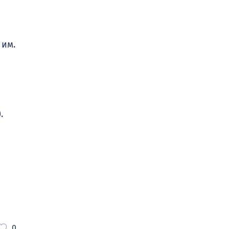
 им.
.
0