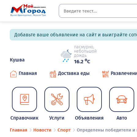
Добавьте ваше объявление на сайт и выиграйте сото
пасмурно,
небольшой
дождь
Кушва
o
16.2
C
Главная
Доставка еды
Развлечен
Справочник
Услуги
Объявления
Авто
Главная
Новости
Спорт
Определены победители и 