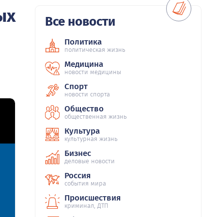
ых
Все новости
Политика
политическая жизнь
Медицина
новости медицины
Спорт
новости спорта
Общество
общественная жизнь
Культура
культурная жизнь
Бизнес
деловые новости
Россия
события мира
Происшествия
криминал, ДТП