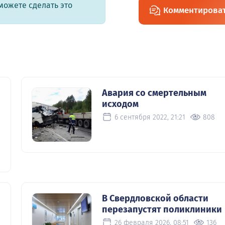
можете сделать это
Комментирова
Авария со смертельным
исходом
6 сентября 2022, 21:21
808
В Свердловской области
перезапустят поликлиники
26 февраля 2026, 08:51
136