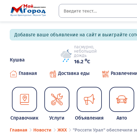
Добавьте ваше объявление на сайт и выиграйте сото
пасмурно,
небольшой
дождь
Кушва
o
16.2
C
Главная
Доставка еды
Развлечен
Справочник
Услуги
Объявления
Авто
Главная
Новости
ЖКХ
"Россети Урал" обеспечили 