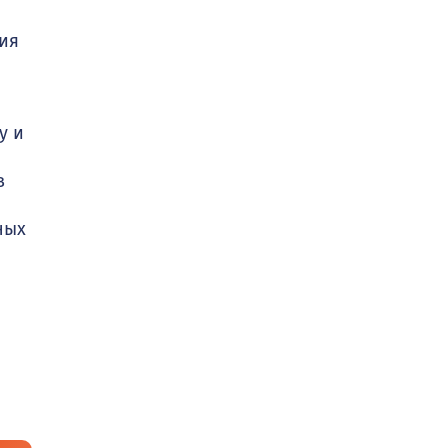
ия
у и
в
ных