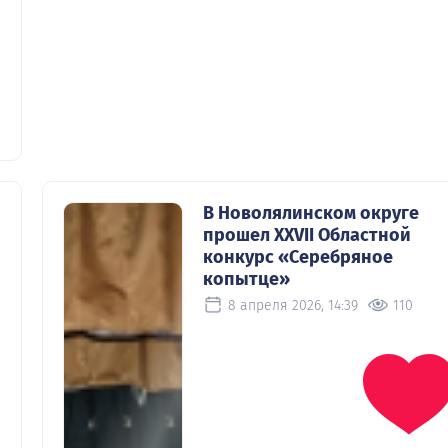
0
0
В Новолялинском округе
прошел XXVII Областной
конкурс «Серебряное
копытце»
8 апреля 2026, 14:39
110
0