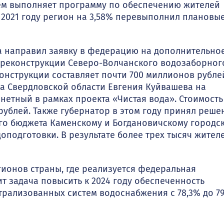
ем выполняет программу по обеспечению жителей
 2021 году регион на 3,58% перевыполнил плановы
на направил заявку в федерацию на дополнительно
реконструкции Северо-Волчанского водозаборног
конструкции составляет почти 700 миллионов рубле
а Свердловской области Евгения Куйвашева на
нетный в рамках проекта «Чистая вода». Стоимость
 рублей. Также губернатор в этом году принял реше
ого бюджета Каменскому и Богдановичскому городс
оподготовки. В результате более трех тысяч жител
гионов страны, где реализуется федеральная
т задача повысить к 2024 году обеспеченность
трализованных систем водоснабжения с 78,3% до 7