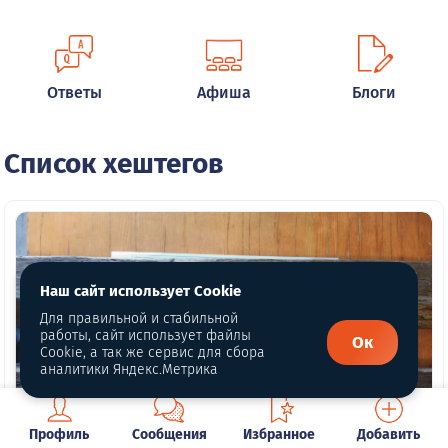
Ответы
Афиша
Блоги
Список хештегов
Наш сайт использует Cookie
Для правильной и стабильной
работы, сайт использует файлы
Ок
Cookie, а так же сервис для сбора
аналитики Яндекс.Метрика
Профиль
Сообщения
Избранное
Добавить