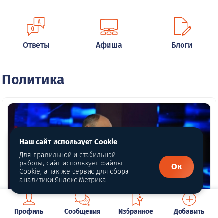
Ответы
Афиша
Блоги
Политика
Наш сайт использует Cookie
Для правильной и стабильной
работы, сайт использует файлы
Ок
Cookie, а так же сервис для сбора
аналитики Яндекс.Метрика
Профиль
Сообщения
Избранное
Добавить