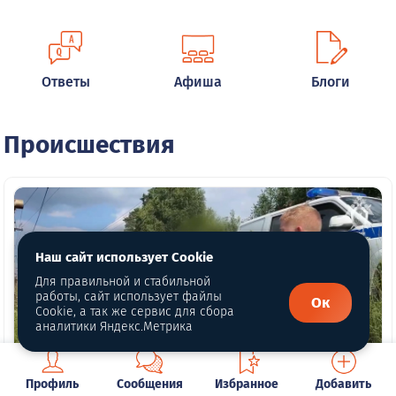
Ответы
Афиша
Блоги
Происшествия
Наш сайт использует Cookie
Для правильной и стабильной
работы, сайт использует файлы
Ок
Cookie, а так же сервис для сбора
аналитики Яндекс.Метрика
Профиль
Сообщения
Избранное
Добавить