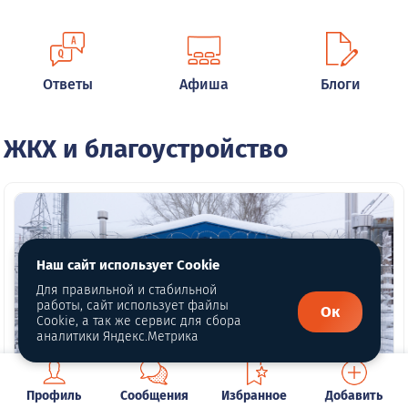
Ответы
Афиша
Блоги
ЖКХ и благоустройство
Наш сайт использует Cookie
Для правильной и стабильной
работы, сайт использует файлы
Ок
Cookie, а так же сервис для сбора
аналитики Яндекс.Метрика
Профиль
Сообщения
Избранное
Добавить