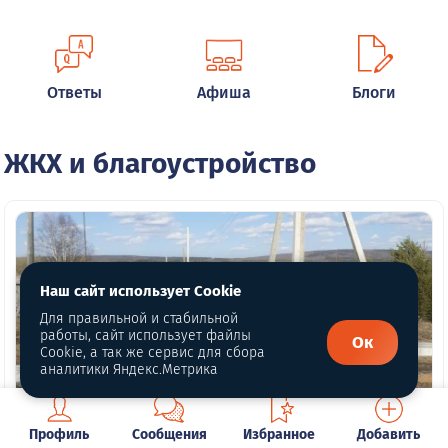
Ответы
Афиша
Блоги
ЖКХ и благоустройство
Наш сайт использует Cookie
Для правильной и стабильной
работы, сайт использует файлы
Ок
Cookie, а так же сервис для сбора
аналитики Яндекс.Метрика
Профиль
Сообщения
Избранное
Добавить