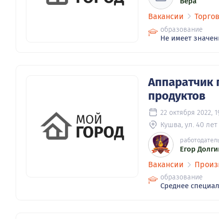
Вера
Вакансии
Торгов
образование
Не имеет значен
Аппаратчик 
продуктов
22 октября 2022, 1
Кушва, ул. 40 лет
работодател
Егор Долги
Вакансии
Произ
образование
Среднее специа