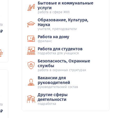
Бытовые и коммунальные
услуги
работа в сфере ЖКХ
49
Образование, Культура,
Наука
та
учителя, преподователи
₽
Работа на дому
фриланс
Работа для студентов
подработка для учащихся
Безопасность, Охранные
службы
работа в охранных структурах
Вакансии для
руководителей
руководительский состав
Другие сферы
49
деятельности
подработка
та
₽