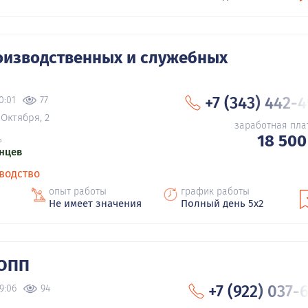
оизводственных и служебных
+7 (343) 442-
0:01
77
 Октября, 2
заработная пла
18 500
ь
нцев
водство
опыт работы
график работы
Не имеет значения
Полный день 5х2
 ОПП
+7 (922) 037-
9:06
94