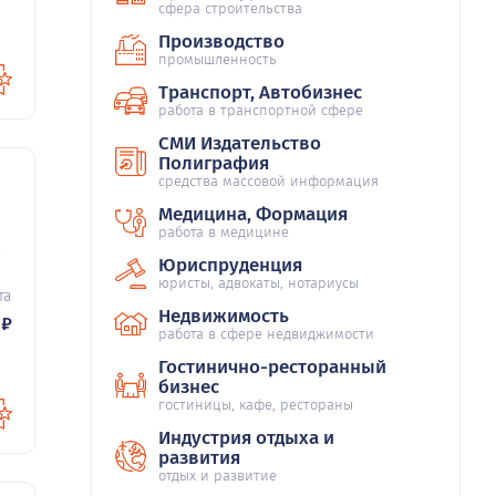
сфера строительства
Производство
промышленность
Транспорт, Автобизнес
работа в транспортной сфере
СМИ Издательство
Полиграфия
средства массовой информация
Медицина, Формация
работа в медицине
49
Юриспруденция
юристы, адвокаты, нотариусы
та
Недвижимость
₽
работа в сфере недвиджимости
Гостинично-ресторанный
бизнес
гостиницы, кафе, рестораны
Индустрия отдыха и
развития
отдых и развитие