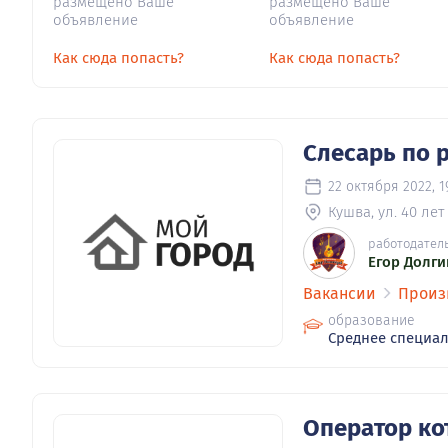
размещено Ваше
размещено Ваше
объявление
объявление
Как сюда попасть?
Как сюда попасть?
Слесарь по 
22 октября 2022, 1
Кушва, ул. 40 лет
работодател
Егор Долги
Вакансии
Произ
образование
Среднее специа
Оператор ко