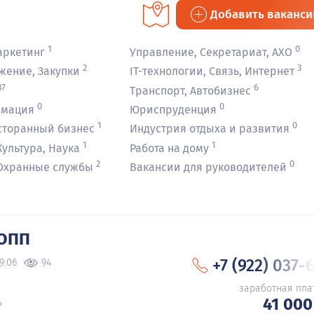
Добавить ваканс
1
0
аркетинг
Управление, Секретариат, АХО
2
3
жение, Закупки
IT-технологии, Связь, Интернет
37
6
Транспорт, Автобизнес
0
0
рмация
Юриспруденция
1
0
сторанный бизнес
Индустрия отдыха и развития
1
1
ультура, Наука
Работа на дому
2
0
 Охранные службы
Вакансии для руководителей
 ОПП
+7 (922) 037-
9:06
94
заработная пла
41 000
ь