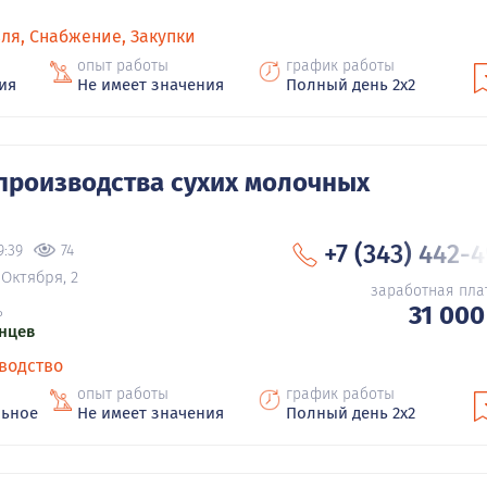
ля, Снабжение, Закупки
опыт работы
график работы
ия
Не имеет значения
Полный день 2х2
производства сухих молочных
+7 (343) 442-
9:39
74
 Октября, 2
заработная пла
31 000
ь
нцев
водство
опыт работы
график работы
льное
Не имеет значения
Полный день 2х2