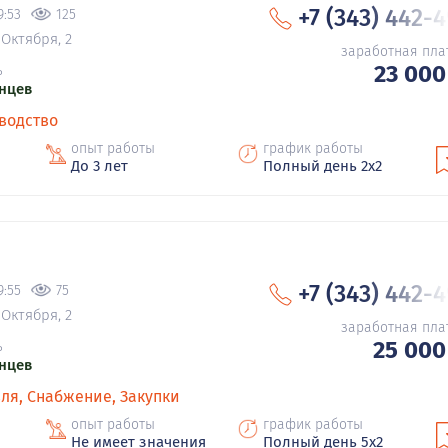
+7 (343) 442-
9:53
125
 Октября, 2
заработная пла
23 000
ь
нцев
водство
опыт работы
график работы
До 3 лет
Полный день 2х2
+7 (343) 442-
9:55
75
 Октября, 2
заработная пла
25 000
ь
нцев
ля, Снабжение, Закупки
опыт работы
график работы
Не имеет значения
Полный день 5х2