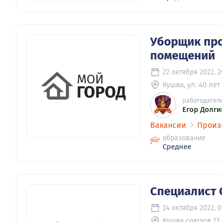
Уборщик пр
помещений
22 октября 2022, 2
Кушва, ул. 40 лет
работодател
Егор Долги
Вакансии
Произ
образование
Среднее
Специалист
24 октября 2022, 0
Кушва союзов 13