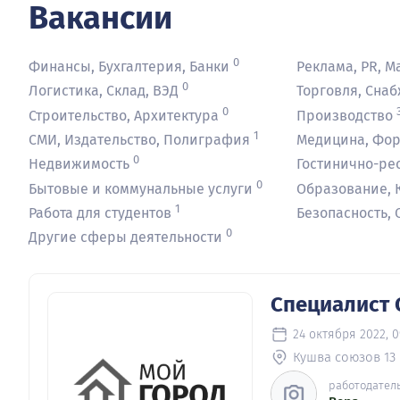
Вакансии
0
Финансы, Бухгалтерия, Банки
Реклама, PR, М
0
Логистика, Склад, ВЭД
Торговля, Снаб
0
Строительство, Архитектура
Производство
1
СМИ, Издательство, Полиграфия
Медицина, Фо
0
Недвижимость
Гостинично-ре
0
Бытовые и коммунальные услуги
Образование, К
1
Работа для студентов
Безопасность,
0
Другие сферы деятельности
Специалист
24 октября 2022, 0
Кушва союзов 13
работодател