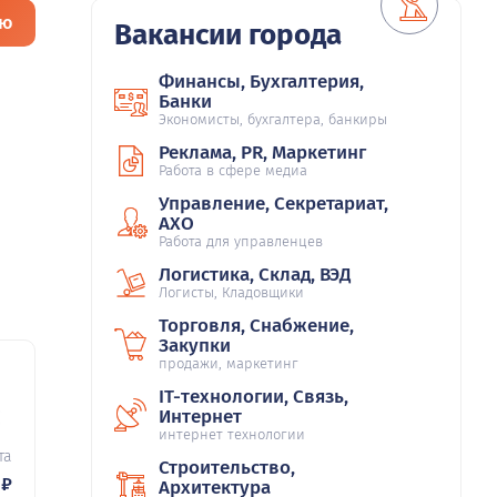
ию
Вакансии города
Финансы, Бухгалтерия,
Банки
Экономисты, бухгалтера, банкиры
Реклама, PR, Маркетинг
Работа в сфере медиа
Управление, Секретариат,
АХО
Работа для управленцев
Логистика, Склад, ВЭД
Логисты, Кладовщики
Торговля, Снабжение,
Закупки
продажи, маркетинг
IT-технологии, Связь,
67
Интернет
интернет технологии
та
Строительство,
₽
Архитектура