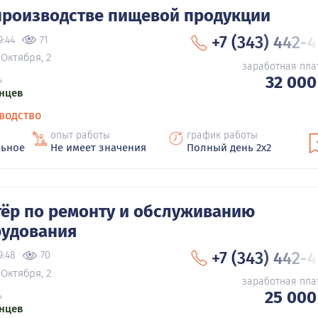
производстве пищевой продукции
+7 (343) 442-
9:44
71
 Октября, 2
заработная пла
32 000
ь
нцев
водство
опыт работы
график работы
льное
Не имеет значения
Полный день 2х2
ёр по ремонту и обслуживанию
рудования
+7 (343) 442-
9:48
70
 Октября, 2
заработная пла
25 000
ь
нцев