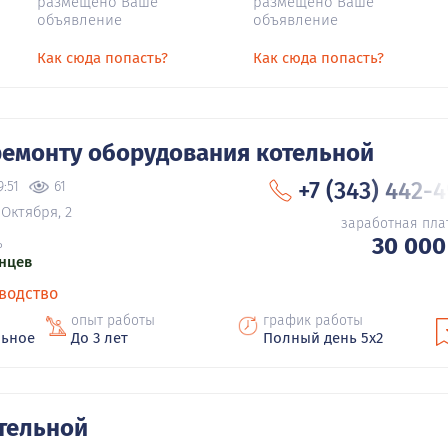
размещено Ваше
размещено Ваше
объявление
объявление
Как сюда попасть?
Как сюда попасть?
ремонту оборудования котельной
+7 (343) 442-
9:51
61
 Октября, 2
заработная пла
30 000
ь
нцев
водство
опыт работы
график работы
льное
До 3 лет
Полный день 5х2
тельной