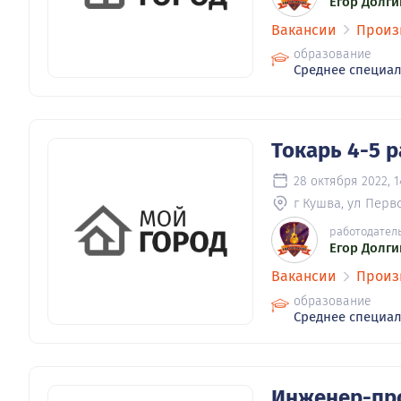
Егор Долги
Вакансии
Произ
образование
Среднее специа
Токарь 4-5 
28 октября 2022, 1
г Кушва, ул Перво
работодател
Егор Долги
Вакансии
Произ
образование
Среднее специа
Инженер-про