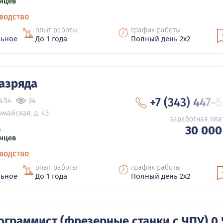
нцев
водство
опыт работы
график работы
льное
До 1 года
Полный день 2х2
разряда
+7 (343) 447-
4:54
94
майская, д. 43
заработная пла
30 000
ь
нцев
водство
опыт работы
график работы
льное
До 1 года
Полный день 2х2
граммист (фрезерные станки с ЧПУ) 0,