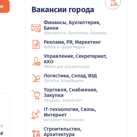
ию
Вакансии города
Финансы, Бухгалтерия,
Банки
Экономисты, бухгалтера, банкиры
Реклама, PR, Маркетинг
Работа в сфере медиа
Управление, Секретариат,
АХО
Работа для управленцев
Логистика, Склад, ВЭД
Логисты, Кладовщики
Торговля, Снабжение,
Закупки
продажи, маркетинг
IT-технологии, Связь,
54
Интернет
интернет технологии
та
Строительство,
₽
Архитектура