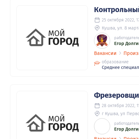
Контрольный
25 октября 2022, 17
Кушва, ул. 8 марта
работодател
Егор Долги
Вакансии
Произ
образование
Среднее специа
Фрезеровщик
28 октября 2022, 1
г Кушва, ул Перво
работодател
Егор Долги
Вакансии
Произ