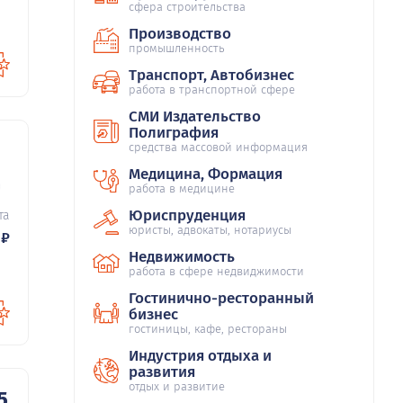
сфера строительства
Производство
промышленность
Транспорт, Автобизнес
работа в транспортной сфере
СМИ Издательство
Полиграфия
средства массовой информация
Медицина, Формация
54
работа в медицине
Юриспруденция
та
юристы, адвокаты, нотариусы
₽
Недвижимость
работа в сфере недвиджимости
Гостинично-ресторанный
бизнес
гостиницы, кафе, рестораны
Индустрия отдыха и
развития
отдых и развитие
5