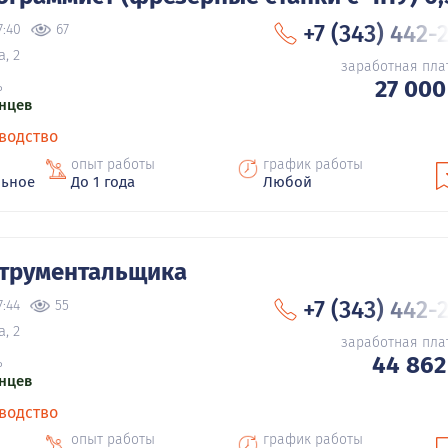
+7 (343) 442-
7:40
67
, 2
заработная пла
27 000
ь
нцев
водство
опыт работы
график работы
льное
До 1 года
Любой
струментальщика
+7 (343) 442-
7:44
55
, 2
заработная пла
44 862
ь
нцев
водство
опыт работы
график работы