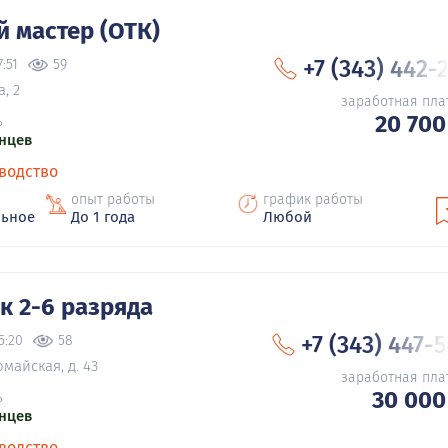
 мастер (ОТК)
+7 (343) 442-
:51
59
, 2
заработная пла
20 700
ь
нцев
водство
опыт работы
график работы
льное
До 1 года
Любой
 2-6 разряда
+7 (343) 447-
5:20
58
майская, д. 43
заработная пла
30 000
ь
нцев
водство