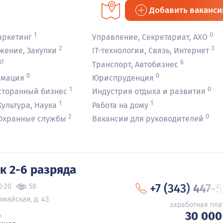
Добавить ваканс
1
0
аркетинг
Управление, Секретариат, АХО
2
3
жение, Закупки
IT-технологии, Связь, Интернет
37
6
Транспорт, Автобизнес
0
0
рмация
Юриспруденция
1
0
сторанный бизнес
Индустрия отдыха и развития
1
1
ультура, Наука
Работа на дому
2
0
 Охранные службы
Вакансии для руководителей
 2-6 разряда
+7 (343) 447-
5:20
58
майская, д. 43
заработная пла
30 000
ь