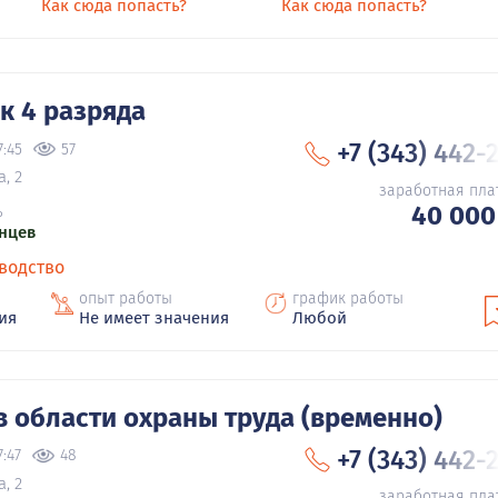
Как сюда попасть?
Как сюда попасть?
 4 разряда
+7 (343) 442-
7:45
57
, 2
заработная пла
40 000
ь
нцев
водство
опыт работы
график работы
ия
Не имеет значения
Любой
в области охраны труда (временно)
+7 (343) 442-
7:47
48
, 2
заработная пла