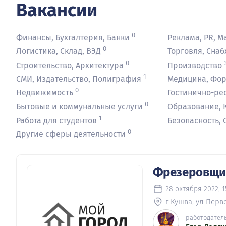
Вакансии
0
Финансы, Бухгалтерия, Банки
Реклама, PR, М
0
Логистика, Склад, ВЭД
Торговля, Снаб
0
Строительство, Архитектура
Производство
1
СМИ, Издательство, Полиграфия
Медицина, Фо
0
Недвижимость
Гостинично-ре
0
Бытовые и коммунальные услуги
Образование, К
1
Работа для студентов
Безопасность,
0
Другие сферы деятельности
Фрезеровщик
28 октября 2022, 1
г Кушва, ул Перво
работодател