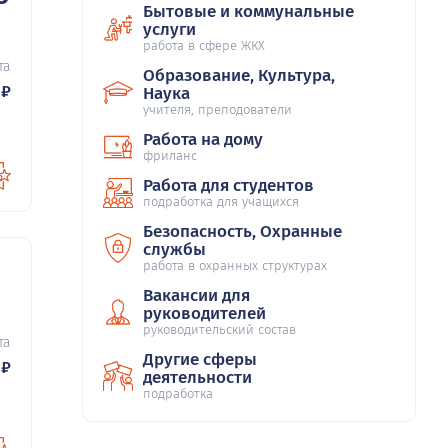
Бытовые и коммунальные
услуги
21
работа в сфере ЖКХ
та
Образование, Культура,
₽
Наука
учителя, преподователи
Работа на дому
фриланс
Работа для студентов
подработка для учащихся
Безопасность, Охранные
службы
работа в охранных структурах
Вакансии для
21
руководителей
руководительский состав
та
Другие сферы
₽
деятельности
подработка